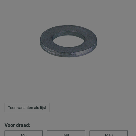
Toon varianten als lijst
Voor draad:
M6
M8
M10