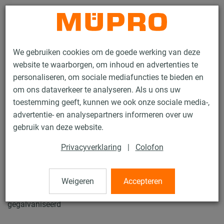
Contact
We gebruiken cookies om de goede werking van deze
website te waarborgen, om inhoud en advertenties te
personaliseren, om sociale mediafuncties te bieden en
om ons dataverkeer te analyseren. Als u ons uw
toestemming geeft, kunnen we ook onze sociale media-,
Producten
Bevestigingstechniek
Montagetoebehoren
advertentie- en analysepartners informeren over uw
Hoeksteunen
gebruik van deze website.
3 / 84
Privacyverklaring
|
Colofon
Hoeksteunen
Weigeren
Accepteren
gegalvaniseerd