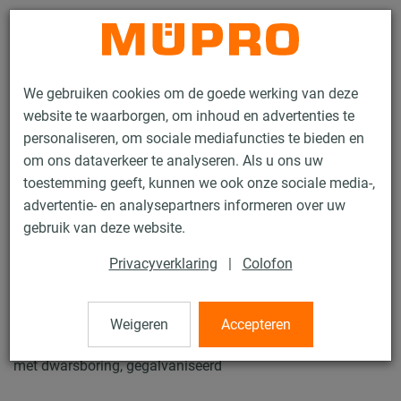
Contact
We gebruiken cookies om de goede werking van deze
website te waarborgen, om inhoud en advertenties te
personaliseren, om sociale mediafuncties te bieden en
om ons dataverkeer te analyseren. Als u ons uw
toestemming geeft, kunnen we ook onze sociale media-,
Producten
Bevestigingstechniek
Montagetoebehoren
advertentie- en analysepartners informeren over uw
Draadbussen met zeskant
gebruik van deze website.
18 / 84
Privacyverklaring
|
Colofon
Draadbussen met zeskant
Weigeren
Accepteren
met dwarsboring, gegalvaniseerd