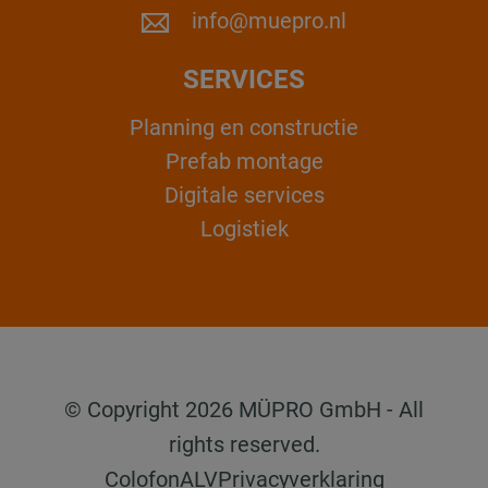
info@muepro.nl
SERVICES
Planning en constructie
Prefab montage
Digitale services
Logistiek
© Copyright 2026 MÜPRO GmbH - All
rights reserved.
Colofon
ALV
Privacyverklaring