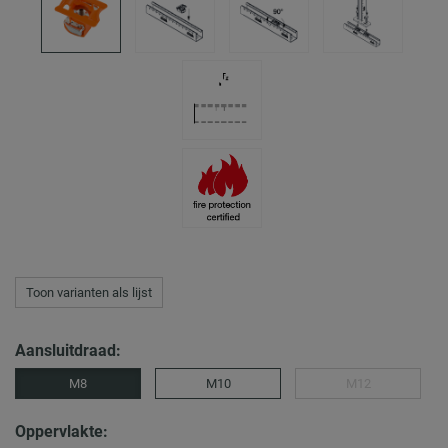
Toon varianten als lijst
Aansluitdraad:
M8
M10
M12
Oppervlakte: