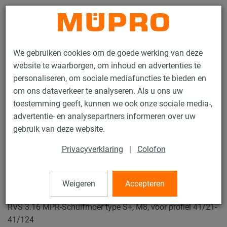
Contact
We gebruiken cookies om de goede werking van deze
website te waarborgen, om inhoud en advertenties te
personaliseren, om sociale mediafuncties te bieden en
om ons dataverkeer te analyseren. Als u ons uw
toestemming geeft, kunnen we ook onze sociale media-,
Producten
Bevestigingstechniek
Installatierails
advertentie- en analysepartners informeren over uw
MPR Schuifmoeren type S+
gebruik van deze website.
55 / 138
Privacyverklaring
|
Colofon
MPR Schuifmoeren type S+
Weigeren
Accepteren
RVS 3.16 MPR-Schuifmoer type S+, M8, voor profiel 41/21-
41/124