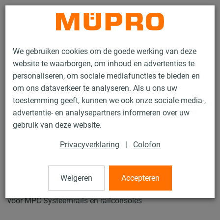
Contact
We gebruiken cookies om de goede werking van deze
website te waarborgen, om inhoud en advertenties te
personaliseren, om sociale mediafuncties te bieden en
om ons dataverkeer te analyseren. Als u ons uw
toestemming geeft, kunnen we ook onze sociale media-,
Producten
Bevestigingstechniek
Installatierails
advertentie- en analysepartners informeren over uw
MPC Afsluitkappen
gebruik van deze website.
19 / 138
Privacyverklaring
|
Colofon
MPC Afsluitkappen
Weigeren
Accepteren
voor MPC Systeemrails en railconsoles