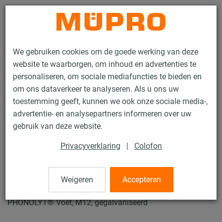
Contact
We gebruiken cookies om de goede werking van deze
website te waarborgen, om inhoud en advertenties te
personaliseren, om sociale mediafuncties te bieden en
om ons dataverkeer te analyseren. Als u ons uw
toestemming geeft, kunnen we ook onze sociale media-,
Producten
Bevestigingstechniek
Geluidsisolatie
advertentie- en analysepartners informeren over uw
Geluiddempende elementen
PHONOLYT® Voet
gebruik van deze website.
3 / 13
Privacyverklaring
|
Colofon
PHONOLYT® Voet
Weigeren
Accepteren
PHONOLYT® Voet, M12, gegalvaniseerd