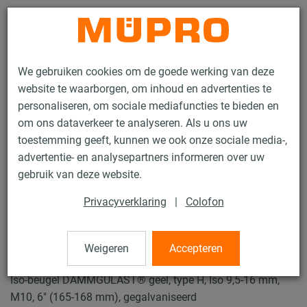
Contact
We gebruiken cookies om de goede werking van deze
website te waarborgen, om inhoud en advertenties te
personaliseren, om sociale mediafuncties te bieden en
om ons dataverkeer te analyseren. Als u ons uw
toestemming geeft, kunnen we ook onze sociale media-,
Producten
Bevestigingstechniek
Geluidsisolatie
advertentie- en analysepartners informeren over uw
Buisklemmen voor geluidsisolatie
ISO-Beugels Type H, M, T
gebruik van deze website.
24 / 24
Privacyverklaring
|
Colofon
ISO-Beugels Type H, M, T
Weigeren
Accepteren
Iso-beugel DÄMMGULAST® geel, type H, Iso 9,5-16 mm,
M10, 6" (165-168 mm), gegalvaniseerd