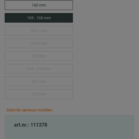
160 mm
165 - 168 mm
165,1 mm
168,3 mm
200 mm
216 - 219 mm
267 mm
273 mm
Selectie opnieuw instellen
art.nr.: 111378