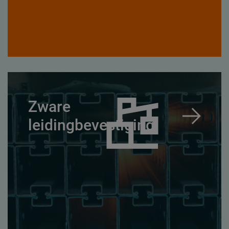
Zware
leidingbevestiging