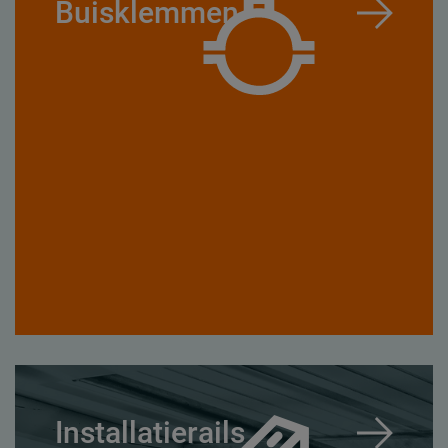
Buisklemmen
Installatierails