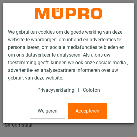
Contact
We gebruiken cookies om de goede werking van deze
website te waarborgen, om inhoud en advertenties te
personaliseren, om sociale mediafuncties te bieden en
om ons dataverkeer te analyseren. Als u ons uw
toestemming geeft, kunnen we ook onze sociale media-,
Producten
Bevestigingstechniek
Buisverbinder
advertentie- en analysepartners informeren over uw
Buisverbinder MONO
gebruik van deze website.
1 / 3
Privacyverklaring
|
Colofon
Buisverbinder MONO
Weigeren
Accepteren
Chroomstaal