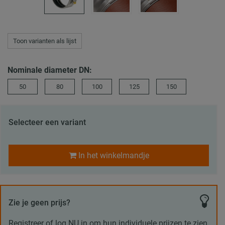
Toon varianten als lijst
Nominale diameter DN:
50
80
100
125
150
Selecteer een variant
In het winkelmandje
Zie je geen prijs?
Registreer of log NU in om hun individuele prijzen te zien