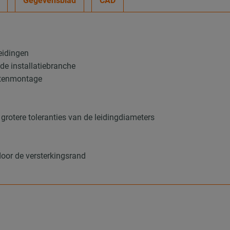
Gegevensblad
CAD
leidingen
 de installatiebranche
uitenmontage
grotere toleranties van de leidingdiameters
d
door de versterkingsrand