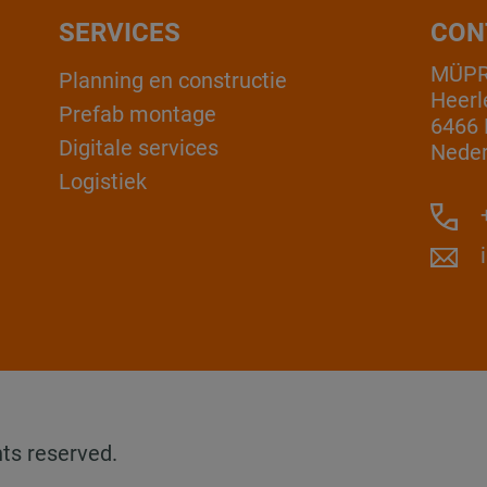
SERVICES
CON
MÜPR
Planning en constructie
Heerl
Prefab montage
6466 
Digitale services
Neder
Logistiek
+
ts reserved.