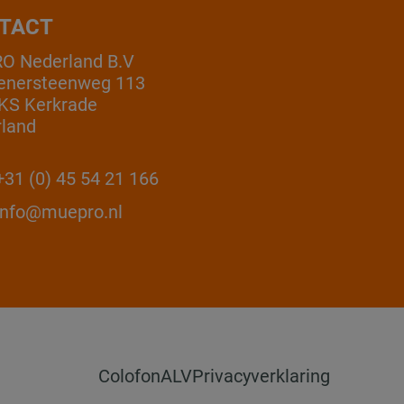
TACT
O Nederland B.V
enersteenweg 113
KS Kerkrade
land
31 (0) 45 54 21 166
info@muepro.nl
Colofon
ALV
Privacyverklaring