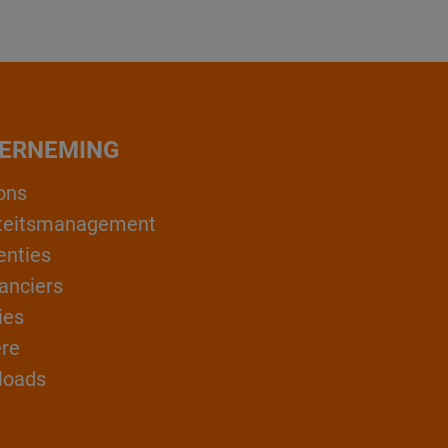
ERNEMING
ons
teitsmanagement
enties
anciers
ies
ère
loads