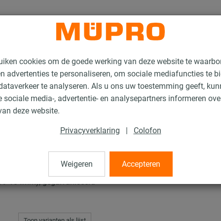
uiken cookies om de goede werking van deze website te waarbo
n advertenties te personaliseren, om sociale mediafuncties te b
ataverkeer te analyseren. Als u ons uw toestemming geeft, ku
 sociale media-, advertentie- en analysepartners informeren ov
buisklemmen
van deze website.
Privacyverklaring
|
Colofon
men
Weigeren
Accepteren
99-104mm), gegalvaniseerd
Toon varianten als lijst