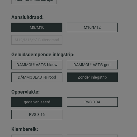
Aansluitdraad:
M8/M10
M10/M12
M12/M16/½″ Buitendraad
Geluidsdempende inlegstrip:
DÄMMGULAST® blauw
DÄMMGULAST® geel
DÄMMGULAST® rood
Zonder inlegstrip
Oppervlakte:
gegalvaniseerd
RVS 3.04
RVS 3.16
Klembereik: