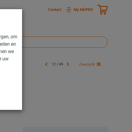
Contact
My MÜPRO
rgen, om
ieden en
nnen we
er uw
12 / 49
Overzicht