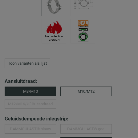
Toon varianten als lijst
Aansluitdraad:
M8/M10
M10/M12
M12/M16/½″ Buitendraad
Geluidsdempende inlegstrip:
DÄMMGULAST® blauw
DÄMMGULAST® geel