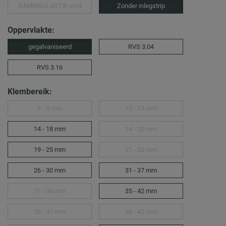
DÄMMGULAST® rood
Zonder inlegstrip
Oppervlakte:
gegalvaniseerd
RVS 3.04
RVS 3.16
Klembereik:
6 - 9 mm
10 - 13 mm
14 - 18 mm
14 - 20 mm
19 - 25 mm
21 - 26 mm
26 - 30 mm
31 - 37 mm
31 - 38 mm
35 - 42 mm
38 - 41 mm
38 - 42 mm