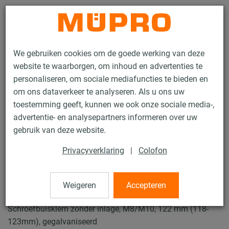
Contact
We gebruiken cookies om de goede werking van deze
website te waarborgen, om inhoud en advertenties te
personaliseren, om sociale mediafuncties te bieden en
om ons dataverkeer te analyseren. Als u ons uw
toestemming geeft, kunnen we ook onze sociale media-,
Producten
Bevestigingstechniek
Buisklemmen
advertentie- en analysepartners informeren over uw
Schroefbuisklemmen
gebruik van deze website.
12 / 49
Privacyverklaring
|
Colofon
Schroefbuisklemmen
Weigeren
Accepteren
Schroefbuisklem zonder inlage, M8/M10, 122 mm (118-
123mm), gegalvaniseerd