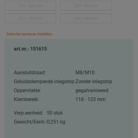
218 - 226 mm
225 - 232 mm
227 - 235 mm
235 - 244 mm
Selectie opnieuw instellen
art.nr.: 151615
Aansluitdraad:
M8/M10
Geluidsdempende inlegstrip:
Zonder inlegstrip
Oppervlakte:
gegalvaniseerd
Klembereik:
118 - 123 mm
Verp.eenheid:
50 stuk
Gewicht/Eenh.:
0,251 kg