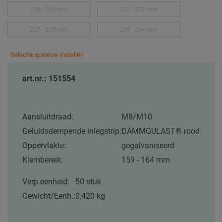
218 - 226 mm
225 - 232 mm
227 - 235 mm
235 - 244 mm
Selectie opnieuw instellen
art.nr.: 151554
Aansluitdraad:
M8/M10
Geluidsdempende inlegstrip:
DÄMMGULAST® rood
Oppervlakte:
gegalvaniseerd
Klembereik:
159 - 164 mm
Verp.eenheid:
50 stuk
Gewicht/Eenh.:
0,420 kg