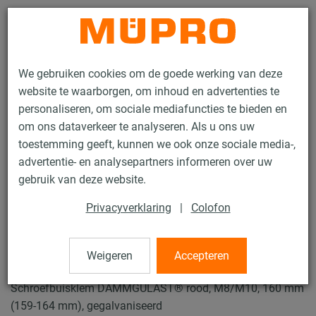
Contact
We gebruiken cookies om de goede werking van deze
website te waarborgen, om inhoud en advertenties te
personaliseren, om sociale mediafuncties te bieden en
om ons dataverkeer te analyseren. Als u ons uw
toestemming geeft, kunnen we ook onze sociale media-,
Producten
Bevestigingstechniek
Buisklemmen
advertentie- en analysepartners informeren over uw
Schroefbuisklemmen
gebruik van deze website.
12 / 49
Privacyverklaring
|
Colofon
Schroefbuisklemmen
Weigeren
Accepteren
Schroefbuisklem DÄMMGULAST® rood, M8/M10, 160 mm
(159-164 mm), gegalvaniseerd