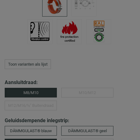
Toon varianten als lijst
Aansluitdraad:
M8/M10
M10/M12
M12/M16/½″ Buitendraad
Geluidsdempende inlegstrip:
DÄMMGULAST® blauw
DÄMMGULAST® geel