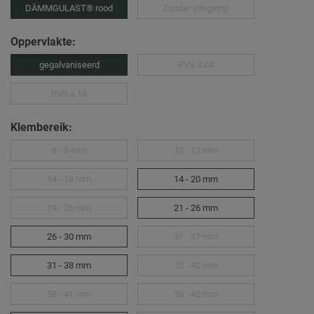
DÄMMGULAST® rood
Zonder inlegstrip
Oppervlakte:
gegalvaniseerd
RVS 3.04
RVS 3.16
Klembereik:
6 - 9 mm
10 - 13 mm
14 - 18 mm
14 - 20 mm
19 - 25 mm
21 - 26 mm
26 - 30 mm
31 - 37 mm
31 - 38 mm
35 - 42 mm
38 - 41 mm
38 - 42 mm