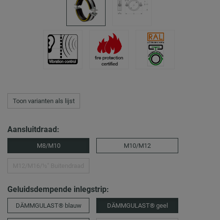
Toon varianten als lijst
Aansluitdraad:
M8/M10
M10/M12
M12/M16/½″ Buitendraad
Geluidsdempende inlegstrip:
DÄMMGULAST® blauw
DÄMMGULAST® geel