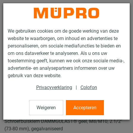
Contact
We gebruiken cookies om de goede werking van deze
website te waarborgen, om inhoud en advertenties te
personaliseren, om sociale mediafuncties te bieden en
om ons dataverkeer te analyseren. Als u ons uw
toestemming geeft, kunnen we ook onze sociale media-,
Producten
Bevestigingstechniek
Buisklemmen
advertentie- en analysepartners informeren over uw
Schroefbuisklemmen
gebruik van deze website.
12 / 49
Privacyverklaring
|
Colofon
Schroefbuisklemmen
Weigeren
Accepteren
Schroefbuisklem DÄMMGULAST® geel, M8/M10, 2.1/2"
(73-80 mm), gegalvaniseerd