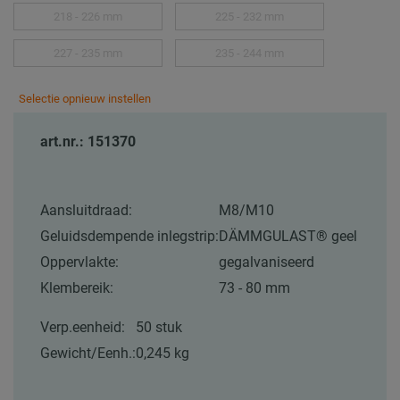
218 - 226 mm
225 - 232 mm
227 - 235 mm
235 - 244 mm
Selectie opnieuw instellen
art.nr.: 151370
Aansluitdraad:
M8/M10
Geluidsdempende inlegstrip:
DÄMMGULAST® geel
Oppervlakte:
gegalvaniseerd
Klembereik:
73 - 80 mm
Verp.eenheid:
50 stuk
Gewicht/Eenh.:
0,245 kg