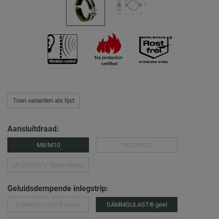
Toon varianten als lijst
Aansluitdraad:
M8/M10
M10/M12
M12/M16/½″ Buitendraad
Geluidsdempende inlegstrip:
DÄMMGULAST® blauw
DÄMMGULAST® geel