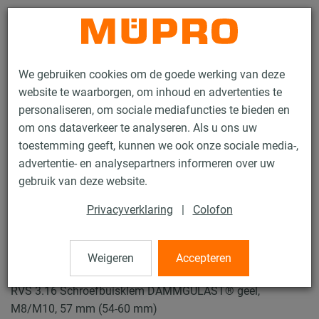
Contact
We gebruiken cookies om de goede werking van deze
website te waarborgen, om inhoud en advertenties te
personaliseren, om sociale mediafuncties te bieden en
om ons dataverkeer te analyseren. Als u ons uw
toestemming geeft, kunnen we ook onze sociale media-,
Producten
Bevestigingstechniek
Buisklemmen
advertentie- en analysepartners informeren over uw
Schroefbuisklemmen
gebruik van deze website.
12 / 49
Privacyverklaring
|
Colofon
Schroefbuisklemmen
Weigeren
Accepteren
RVS 3.16 Schroefbuisklem DÄMMGULAST® geel,
M8/M10, 57 mm (54-60 mm)