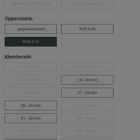
DÄMMGULAST® rood
Zonder inlegstrip
Oppervlakte:
gegalvaniseerd
RVS 3.04
RVS 3.16
Klembereik:
6 - 9 mm
10 - 13 mm
14 - 18 mm
14 - 20 mm
19 - 25 mm
21 - 26 mm
26 - 30 mm
31 - 37 mm
31 - 38 mm
35 - 42 mm
38 - 41 mm
38 - 42 mm