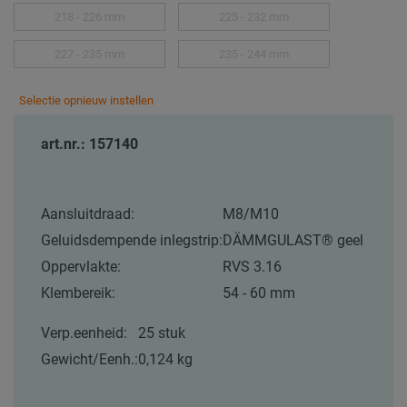
218 - 226 mm
225 - 232 mm
227 - 235 mm
235 - 244 mm
Selectie opnieuw instellen
art.nr.: 157140
Aansluitdraad:
M8/M10
Geluidsdempende inlegstrip:
DÄMMGULAST® geel
Oppervlakte:
RVS 3.16
Klembereik:
54 - 60 mm
Verp.eenheid:
25 stuk
Gewicht/Eenh.:
0,124 kg