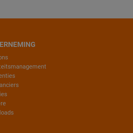
ERNEMING
ons
teitsmanagement
enties
anciers
ies
ère
loads