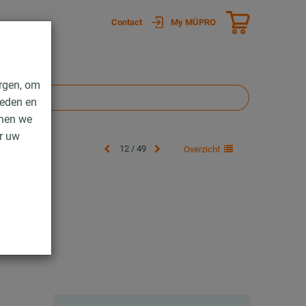
Contact
My MÜPRO
rgen, om
ieden en
nnen we
er uw
12 / 49
Overzicht