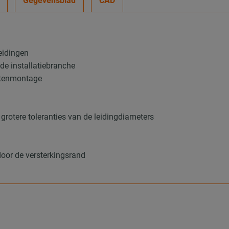
Gegevensblad
CAD
leidingen
 de installatiebranche
uitenmontage
grotere toleranties van de leidingdiameters
d
door de versterkingsrand