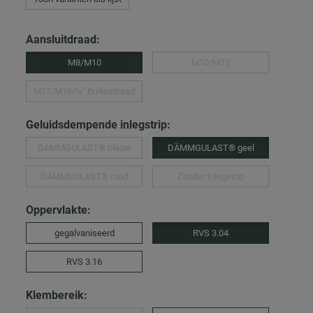
Aansluitdraad:
M8/M10
M10/M12
M12/M16/½″ Buitendraad
Geluidsdempende inlegstrip:
DÄMMGULAST® blauw
DÄMMGULAST® geel
DÄMMGULAST® rood
Zonder inlegstrip
Oppervlakte:
gegalvaniseerd
RVS 3.04
RVS 3.16
Klembereik: