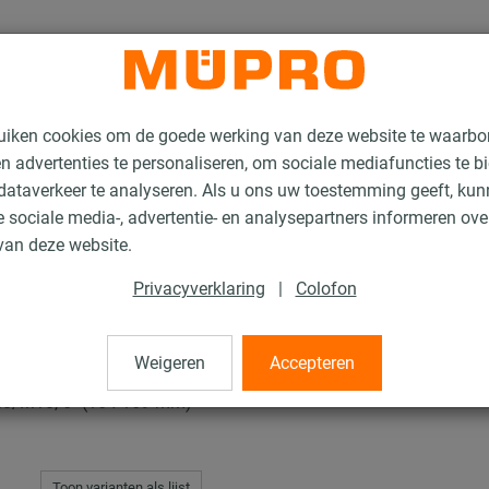
uiken cookies om de goede werking van deze website te waarbo
n advertenties te personaliseren, om sociale mediafuncties te b
ataverkeer te analyseren. Als u ons uw toestemming geeft, ku
 sociale media-, advertentie- en analysepartners informeren ov
buisklemmen
van deze website.
Privacyverklaring
|
Colofon
men
Weigeren
Accepteren
8/M10, 6" (164-169 mm)
Toon varianten als lijst