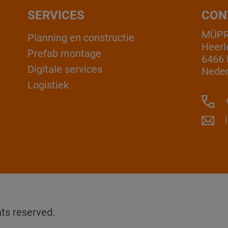
SERVICES
CON
MÜPR
Planning en constructie
Heerl
Prefab montage
6466 
Digitale services
Neder
Logistiek
+
ts reserved.