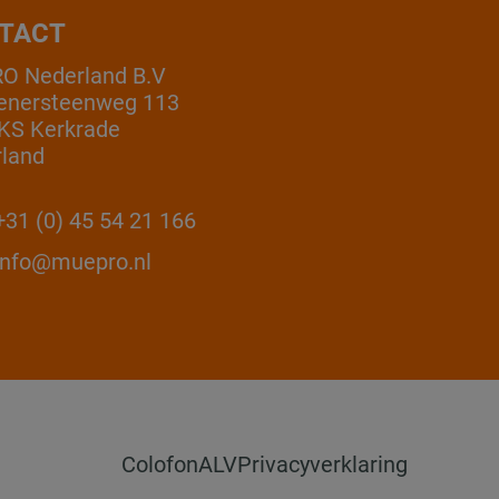
TACT
O Nederland B.V
enersteenweg 113
KS Kerkrade
land
31 (0) 45 54 21 166
info@muepro.nl
Colofon
ALV
Privacyverklaring