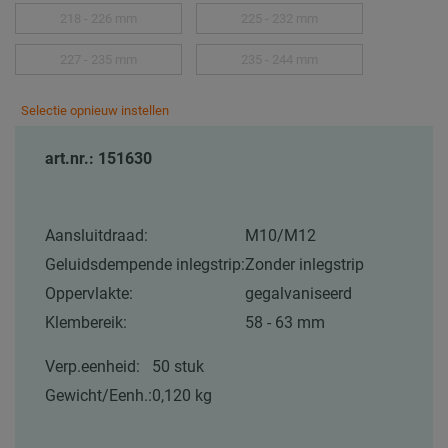
218 - 226 mm
225 - 232 mm
227 - 235 mm
235 - 244 mm
Selectie opnieuw instellen
art.nr.: 151630
Aansluitdraad:
M10/M12
Geluidsdempende inlegstrip:
Zonder inlegstrip
Oppervlakte:
gegalvaniseerd
Klembereik:
58 - 63 mm
Verp.eenheid:
50 stuk
Gewicht/Eenh.:
0,120 kg