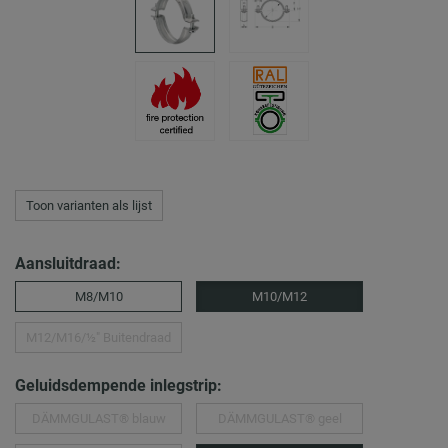
Toon varianten als lijst
Aansluitdraad:
M8/M10
M10/M12
M12/M16/½″ Buitendraad
Geluidsdempende inlegstrip:
DÄMMGULAST® blauw
DÄMMGULAST® geel