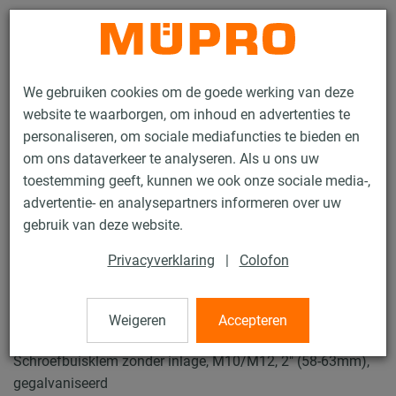
Contact
We gebruiken cookies om de goede werking van deze
website te waarborgen, om inhoud en advertenties te
personaliseren, om sociale mediafuncties te bieden en
om ons dataverkeer te analyseren. Als u ons uw
toestemming geeft, kunnen we ook onze sociale media-,
Producten
Bevestigingstechniek
Buisklemmen
advertentie- en analysepartners informeren over uw
Schroefbuisklemmen
gebruik van deze website.
12 / 49
Privacyverklaring
|
Colofon
Schroefbuisklemmen
Weigeren
Accepteren
Schroefbuisklem zonder inlage, M10/M12, 2" (58-63mm),
gegalvaniseerd