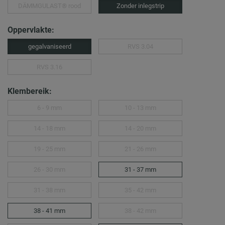
DÄMMGULAST® rood
Zonder inlegstrip
Oppervlakte:
gegalvaniseerd
RVS 3.04
RVS 3.16
Klembereik:
6 - 9 mm
10 - 13 mm
14 - 18 mm
14 - 20 mm
19 - 25 mm
21 - 26 mm
26 - 30 mm
31 - 37 mm
31 - 38 mm
35 - 42 mm
38 - 41 mm
38 - 42 mm