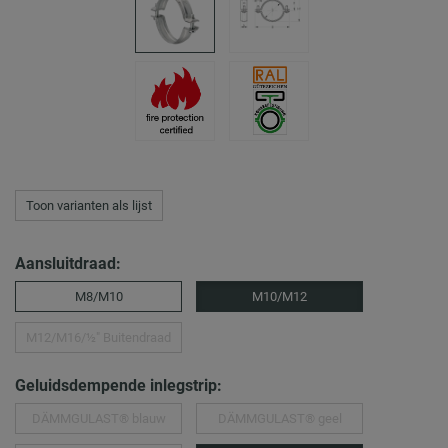
Toon varianten als lijst
Aansluitdraad:
M8/M10
M10/M12
M12/M16/½″ Buitendraad
Geluidsdempende inlegstrip:
DÄMMGULAST® blauw
DÄMMGULAST® geel