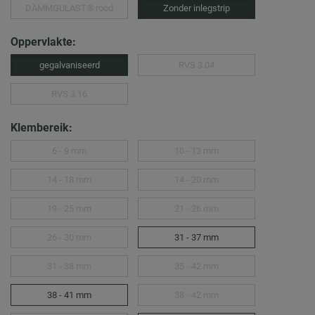
DÄMMGULAST® rood
Zonder inlegstrip
Oppervlakte:
gegalvaniseerd
RVS 3.04
RVS 3.16
Klembereik:
6 - 9 mm
10 - 13 mm
14 - 18 mm
14 - 20 mm
19 - 25 mm
21 - 26 mm
26 - 30 mm
31 - 37 mm
31 - 38 mm
35 - 42 mm
38 - 41 mm
38 - 42 mm