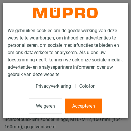
Contact
We gebruiken cookies om de goede werking van deze
website te waarborgen, om inhoud en advertenties te
personaliseren, om sociale mediafuncties te bieden en
om ons dataverkeer te analyseren. Als u ons uw
toestemming geeft, kunnen we ook onze sociale media-,
Producten
Bevestigingstechniek
Buisklemmen
advertentie- en analysepartners informeren over uw
Schroefbuisklemmen
gebruik van deze website.
12 / 49
Privacyverklaring
|
Colofon
Schroefbuisklemmen
Weigeren
Accepteren
Schroefbuisklem zonder inlage, M10/M12, 160 mm (154-
160mm), gegalvaniseerd