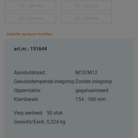
218 - 226 mm
225 - 232 mm
227 - 235 mm
235 - 244 mm
Selectie opnieuw instellen
art.nr.: 151644
Aansluitdraad:
M10/M12
Geluidsdempende inlegstrip:
Zonder inlegstrip
Oppervlakte:
gegalvaniseerd
Klembereik:
154 - 160 mm
Verp.eenheid:
50 stuk
Gewicht/Eenh.:
0,324 kg