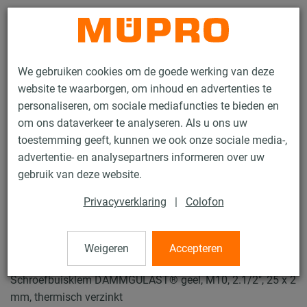
Contact
We gebruiken cookies om de goede werking van deze
website te waarborgen, om inhoud en advertenties te
personaliseren, om sociale mediafuncties te bieden en
om ons dataverkeer te analyseren. Als u ons uw
toestemming geeft, kunnen we ook onze sociale media-,
Producten
Bevestigingstechniek
Buisklemmen
advertentie- en analysepartners informeren over uw
Schroefbuisklemmen
gebruik van deze website.
24 / 49
Privacyverklaring
|
Colofon
Schroefbuisklemmen
Weigeren
Accepteren
Schroefbuisklem DÄMMGULAST® geel, M10, 2.1/2", 25 x 2
mm, thermisch verzinkt