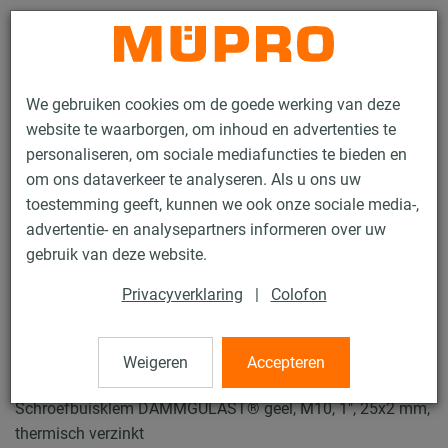
Contact
We gebruiken cookies om de goede werking van deze
website te waarborgen, om inhoud en advertenties te
personaliseren, om sociale mediafuncties te bieden en
om ons dataverkeer te analyseren. Als u ons uw
toestemming geeft, kunnen we ook onze sociale media-,
Producten
Bevestigingstechniek
Buisklemmen
advertentie- en analysepartners informeren over uw
Schroefbuisklemmen
gebruik van deze website.
24 / 49
Privacyverklaring
|
Colofon
Schroefbuisklemmen
Weigeren
Accepteren
Schroefbuisklem DÄMMGULAST® geel, M10, 1", 25x2 mm,
thermisch verzinkt