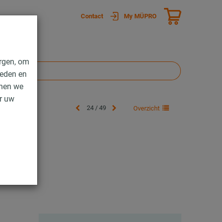
Contact
My MÜPRO
rgen, om
ieden en
nnen we
er uw
24 / 49
Overzicht