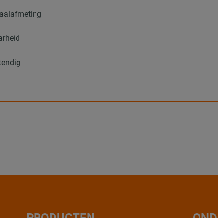
iaalafmeting
arheid
tendig
)
PRODUCTEN
OND