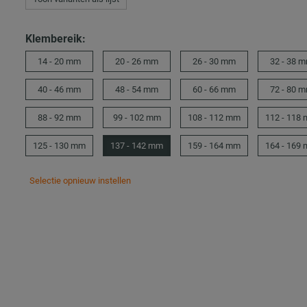
Klembereik:
14 - 20 mm
20 - 26 mm
26 - 30 mm
32 - 38 
40 - 46 mm
48 - 54 mm
60 - 66 mm
72 - 80 
88 - 92 mm
99 - 102 mm
108 - 112 mm
112 - 118
125 - 130 mm
137 - 142 mm
159 - 164 mm
164 - 169
Selectie opnieuw instellen