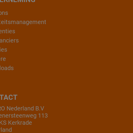
ons
teitsmanagement
enties
anciers
ies
ère
loads
TACT
O Nederland B.V
enersteenweg 113
KS Kerkrade
land