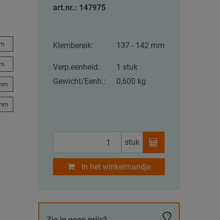
art.nr.: 147975
mm
Klembereik:
137 - 142 mm
mm
Verp.eenheid:
1 stuk
Gewicht/Eenh.:
0,600 kg
 mm
 mm
stuk
In het winkelmandje
Zie je geen prijs?