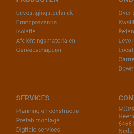
Bevestigingstechniek
Over 
Brandpreventie
Kwali
Isolatie
Refer
Afdichtingsmaterialen
Lever
Gereedschappen
Locat
Carri
Down
SERVICES
CON
MÜPR
Planning en constructie
Heerl
Prefab montage
6466 
Digitale services
Neder