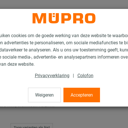
uiken cookies om de goede werking van deze website te waarbo
n advertenties te personaliseren, om sociale mediafuncties te b
ataverkeer te analyseren. Als u ons uw toestemming geeft, ku
 sociale media-, advertentie- en analysepartners informeren ov
buisklemmen
van deze website.
Privacyverklaring
|
Colofon
men
Weigeren
Accepteren
 3 mm, thermisch verzinkt
Toon varianten als lijst