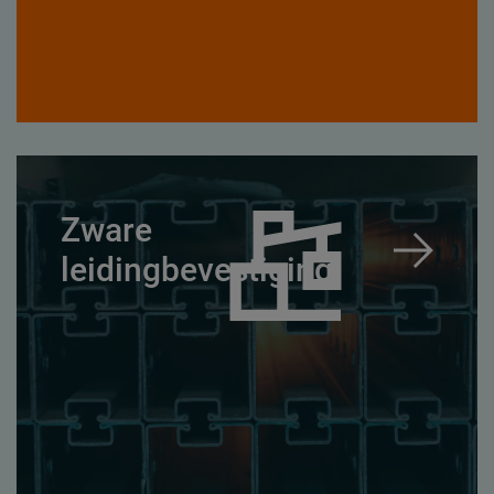
Zware
leidingbevestiging