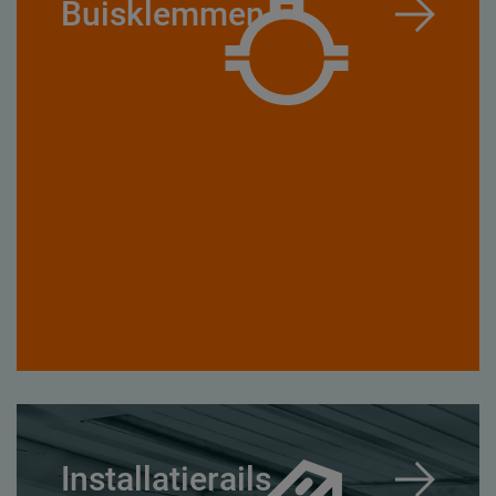
Buisklemmen
Installatierails