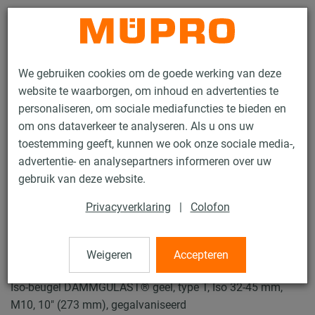
Contact
We gebruiken cookies om de goede werking van deze
website te waarborgen, om inhoud en advertenties te
personaliseren, om sociale mediafuncties te bieden en
om ons dataverkeer te analyseren. Als u ons uw
toestemming geeft, kunnen we ook onze sociale media-,
Producten
Bevestigingstechniek
Buisklemmen
advertentie- en analysepartners informeren over uw
ISO-Beugels Type H, M, T
gebruik van deze website.
27 / 49
Privacyverklaring
|
Colofon
ISO-Beugels Type H, M, T
Weigeren
Accepteren
Iso-beugel DÄMMGULAST® geel, type T, Iso 32-45 mm,
M10, 10" (273 mm), gegalvaniseerd