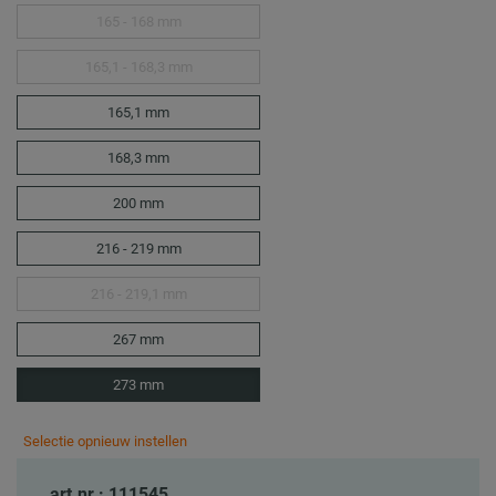
165 - 168 mm
165,1 - 168,3 mm
165,1 mm
168,3 mm
200 mm
216 - 219 mm
216 - 219,1 mm
267 mm
273 mm
Selectie opnieuw instellen
art.nr.: 111545