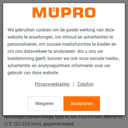
Contact
We gebruiken cookies om de goede werking van deze
website te waarborgen, om inhoud en advertenties te
personaliseren, om sociale mediafuncties te bieden en
om ons dataverkeer te analyseren. Als u ons uw
toestemming geeft, kunnen we ook onze sociale media-,
Producten
Bevestigingstechniek
Buisklemmen
advertentie- en analysepartners informeren over uw
ISO-Beugels Type H, M, T
gebruik van deze website.
27 / 49
Privacyverklaring
|
Colofon
ISO-Beugels Type H, M, T
Weigeren
Accepteren
Iso-beugel zonder inlage, type M, Iso 15,5-25 mm, M8/M10,
1/2" (22-25,0 mm), gegalvaniseerd