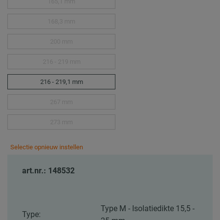
165,1 mm
168,3 mm
200 mm
216 - 219 mm
216 - 219,1 mm
267 mm
273 mm
Selectie opnieuw instellen
art.nr.: 148532
Type M - Isolatiedikte 15,5 -
Type: