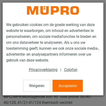
Contact
We gebruiken cookies om de goede werking van deze
website te waarborgen, om inhoud en advertenties te
personaliseren, om sociale mediafuncties te bieden en
om ons dataverkeer te analyseren. Als u ons uw
toestemming geeft, kunnen we ook onze sociale media-,
Producten
Bevestigingstechniek
Ventilatiebevestiging
advertentie- en analysepartners informeren over uw
Installatierails voor luchtkanaalbevestiging
Montagehoeken 90°
gebruik van deze website.
71 / 73
Privacyverklaring
|
Colofon
Montagehoeken 90°
Weigeren
Accepteren
MPC/MPR-Montagehoek kort 90° voor profiel 38/40-
40/120, 41/21-41/124 thermisch verzinkt