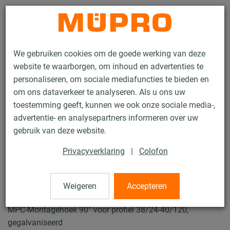
Contact
We gebruiken cookies om de goede werking van deze
website te waarborgen, om inhoud en advertenties te
personaliseren, om sociale mediafuncties te bieden en
om ons dataverkeer te analyseren. Als u ons uw
toestemming geeft, kunnen we ook onze sociale media-,
Producten
Bevestigingstechniek
Ventilatiebevestiging
advertentie- en analysepartners informeren over uw
Installatierails voor luchtkanaalbevestiging
Montagehoeken 90°
gebruik van deze website.
40 / 62
Privacyverklaring
|
Colofon
Montagehoeken 90°
Weigeren
Accepteren
MPC-Montagehoek 90° voor profiel 38/24-40/120,
gegalvaniseerd