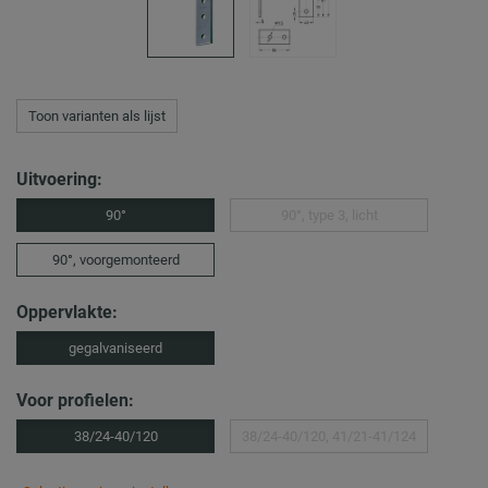
Toon varianten als lijst
Uitvoering:
90°
90°, type 3, licht
90°, voorgemonteerd
Oppervlakte:
gegalvaniseerd
Voor profielen:
38/24-40/120
38/24-40/120, 41/21-41/124