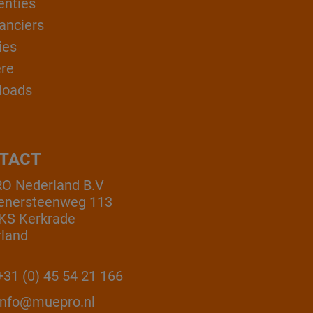
enties
anciers
ies
ère
loads
TACT
O Nederland B.V
enersteenweg 113
KS Kerkrade
land
31 (0) 45 54 21 166
info@muepro.nl