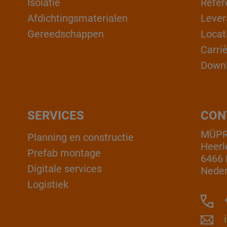
Isolatie
Refer
Afdichtingsmaterialen
Lever
Gereedschappen
Locat
Carri
Down
SERVICES
CON
MÜPR
Planning en constructie
Heerl
Prefab montage
6466 
Digitale services
Neder
Logistiek
+