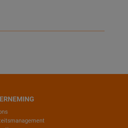
ERNEMING
ons
teitsmanagement