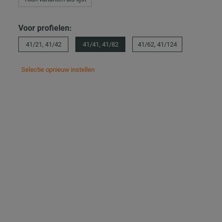
Voor profielen:
41/21, 41/42
41/41, 41/82
41/62, 41/124
Selectie opnieuw instellen