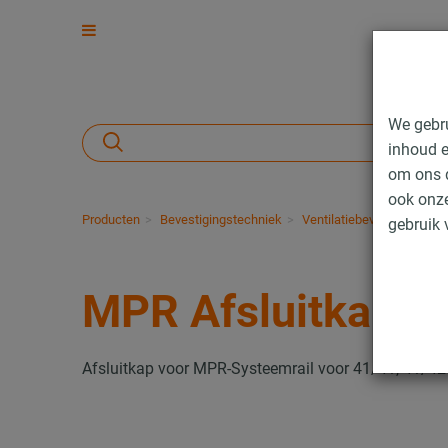
We gebr
inhoud e
om ons d
ook onze
Producten
Bevestigingstechniek
Ventilatiebevestiging
E
gebruik 
MPR Afsluitkappe
Afsluitkap voor MPR-Systeemrail voor 41/41, 41/42