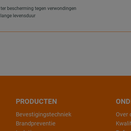
s ter bescherming tegen verwondingen
 lange levensduur
PRODUCTEN
OND
Bevestigingstechniek
Over 
Brandpreventie
Kwali