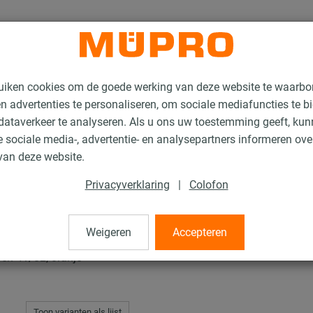
uiken cookies om de goede werking van deze website te waarbo
n advertenties te personaliseren, om sociale mediafuncties te b
ataverkeer te analyseren. Als u ons uw toestemming geeft, ku
 sociale media-, advertentie- en analysepartners informeren ov
delstahl-Produkte für die Lüftungsbefestigung
MPR Afsluitkappen
van deze website.
Privacyverklaring
|
Colofon
n
Weigeren
Accepteren
 en 41/82, oranje
Toon varianten als lijst