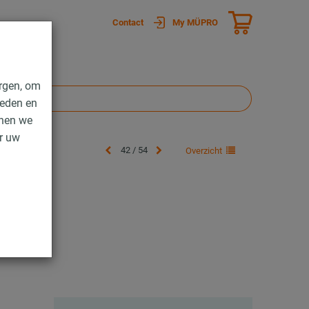
Contact
My MÜPRO
rgen, om
ieden en
nnen we
er uw
42 / 54
Overzicht