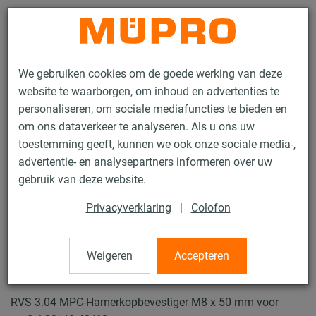
Contact
We gebruiken cookies om de goede werking van deze
website te waarborgen, om inhoud en advertenties te
personaliseren, om sociale mediafuncties te bieden en
om ons dataverkeer te analyseren. Als u ons uw
toestemming geeft, kunnen we ook onze sociale media-,
Producten
Bevestigingstechniek
Ventilatiebevestiging
advertentie- en analysepartners informeren over uw
Edelstahl-Produkte für die Lüftungsbefestigung
gebruik van deze website.
MPC Hamerkopbevestigers
Privacyverklaring
|
Colofon
11 / 54
Weigeren
Accepteren
MPC Hamerkopbevestigers
RVS 3.04 MPC-Hamerkopbevestiger M8 x 50 mm voor