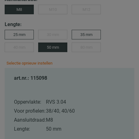
M8
M10
M12
Lengte:
25 mm
30 mm
35 mm
40 mm
50 mm
80 mm
Selectie opnieuw instellen
art.nr.: 115098
Oppervlakte:
RVS 3.04
Voor profielen:
38/40, 40/60
Aansluitdraad:
M8
Lengte:
50 mm