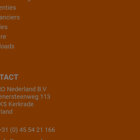
enties
anciers
ies
ère
loads
TACT
O Nederland B.V
enersteenweg 113
KS Kerkrade
land
31 (0) 45 54 21 166