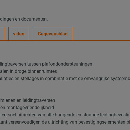
eldingen en documenten.
video
Gegevensblad
idingtraversen tussen plafondondersteuningen
nalen in droge binnenruimtes
llaties en stellages in combinatie met de omvangrijke systee
ramienen en leidingtraversen
 en montagevriendelijkheid
en snel uitrichten van alle hangende en staande leidingbevesti
ant vereenvoudigen de uitrichting van bevestigingselementen bi