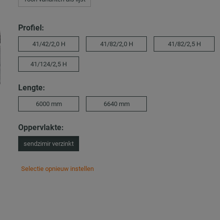
Profiel:
41/42/2,0 H
41/82/2,0 H
41/82/2,5 H
41/124/2,5 H
Lengte:
6000 mm
6640 mm
Oppervlakte:
sendzimir verzinkt
Selectie opnieuw instellen