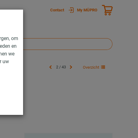
Contact
My MÜPRO
rgen, om
ieden en
nnen we
er uw
2 / 43
Overzicht