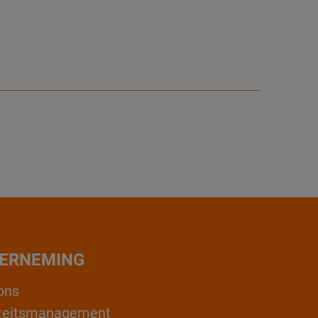
ERNEMING
ons
teitsmanagement