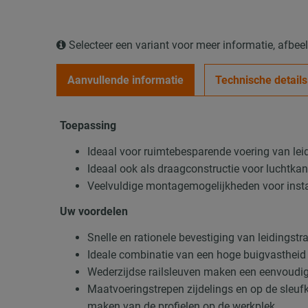
Selecteer een variant voor meer informatie, afbe
Aanvullende informatie
Technische details
Toepassing
Ideaal voor ruimtebesparende voering van le
Ideaal ook als draagconstructie voor luchtka
Veelvuldige montagemogelijkheden voor insta
Uw voordelen
Snelle en rationele bevestiging van leidingst
Ideale combinatie van een hoge buigvastheid
Wederzijdse railsleuven maken een eenvoudig 
Maatvoeringstrepen zijdelings en op de sleufk
maken van de profielen op de werkplek