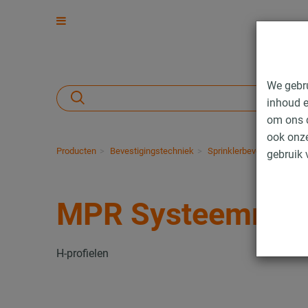
We gebr
inhoud e
om ons d
ook onze
Producten
Bevestigingstechniek
Sprinklerbevestiging
I
gebruik 
MPR Systeemrail
H-profielen