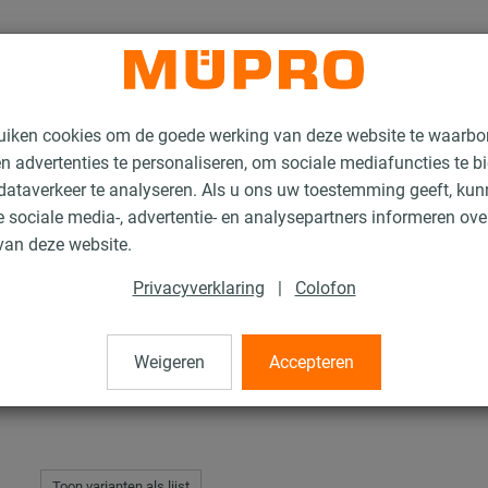
uiken cookies om de goede werking van deze website te waarbo
n advertenties te personaliseren, om sociale mediafuncties te b
ataverkeer te analyseren. Als u ons uw toestemming geeft, ku
 sociale media-, advertentie- en analysepartners informeren ov
nstallatierails voor sprinklermontage
MPR Systeemrails
van deze website.
Privacyverklaring
|
Colofon
s
Weigeren
Accepteren
Toon varianten als lijst