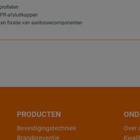
profielen
MPR-afsluitkappen
loten fixatie van aanbouwcomponenten
PRODUCTEN
OND
Bevestigingstechniek
Over 
Brandpreventie
Kwali