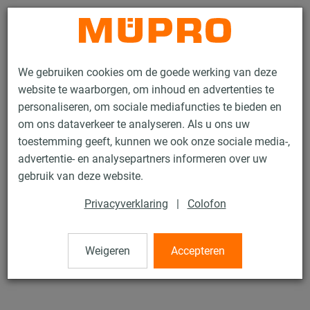
Contact
We gebruiken cookies om de goede werking van deze
website te waarborgen, om inhoud en advertenties te
personaliseren, om sociale mediafuncties te bieden en
om ons dataverkeer te analyseren. Als u ons uw
toestemming geeft, kunnen we ook onze sociale media-,
Producten
Bevestigingstechniek
Sprinklerbevestiging
advertentie- en analysepartners informeren over uw
Installatierails voor sprinklermontage
MPR Systeemrails
gebruik van deze website.
1 / 43
Privacyverklaring
|
Colofon
MPR Systeemrails
Weigeren
Accepteren