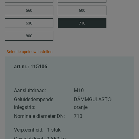
560
600
630
710
800
Selectie opnieuw instellen
art.nr.: 115106
Aansluitdraad:
M10
Geluidsdempende
DÄMMGULAST®
inlegstrip:
oranje
Nominale diameter DN:
710
Verp.eenheid:
1 stuk
Gewicht/Eenh.:
1,850 kg