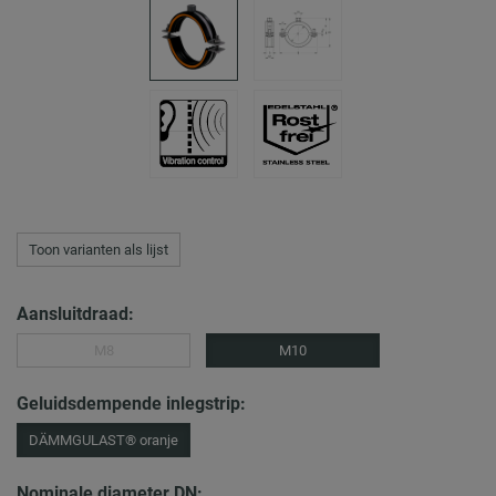
Toon varianten als lijst
Aansluitdraad:
M8
M10
Geluidsdempende inlegstrip:
DÄMMGULAST® oranje
Nominale diameter DN: