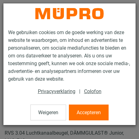
Contact
We gebruiken cookies om de goede werking van deze
website te waarborgen, om inhoud en advertenties te
personaliseren, om sociale mediafuncties te bieden en
om ons dataverkeer te analyseren. Als u ons uw
toestemming geeft, kunnen we ook onze sociale media-,
Producten
Bevestigingstechniek
Roestvaststaalproducten
advertentie- en analysepartners informeren over uw
Edelstahl-Produkte für die Lüftungsbefestigung
gebruik van deze website.
Luchtkanaalbeugels
Privacyverklaring
|
Colofon
1 / 4
Weigeren
Accepteren
Luchtkanaalbeugels
RVS 3.04 Luchtkanaalbeugel, DÄMMGULAST® Junior,